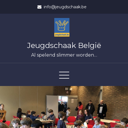
Skip
info@jeugdschaak.be
to
content
Jeugdschaak België
Al spelend slimmer worden…