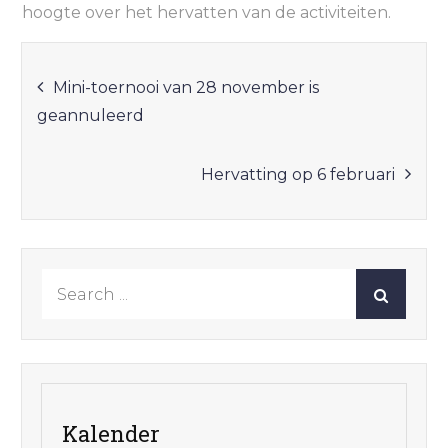
hoogte over het hervatten van de activiteiten.
Bericht
Mini-toernooi van 28 november is
geannuleerd
navigatie
Hervatting op 6 februari
Search
for:
Kalender