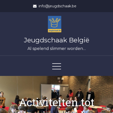
Skip
info@jeugdschaak.be
to
content
Jeugdschaak België
Al spelend slimmer worden…
Activiteiten tot