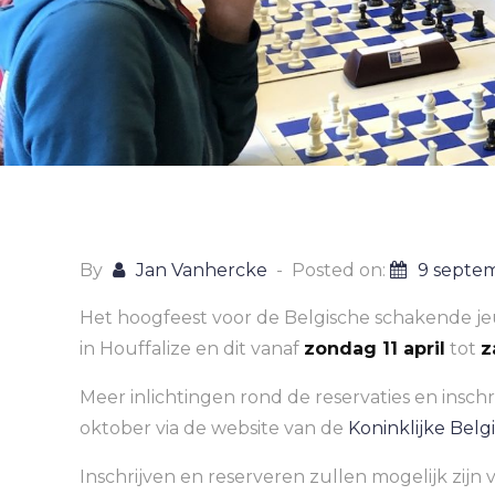
By
Jan Vanhercke
Posted on:
9 septe
Het hoogfeest voor de Belgische schakende jeu
in Houffalize en dit vanaf
zondag 11 april
tot
z
Meer inlichtingen rond de reservaties en inschr
oktober via de website van de
Koninklijke Bel
Inschrijven en reserveren zullen mogelijk zijn 