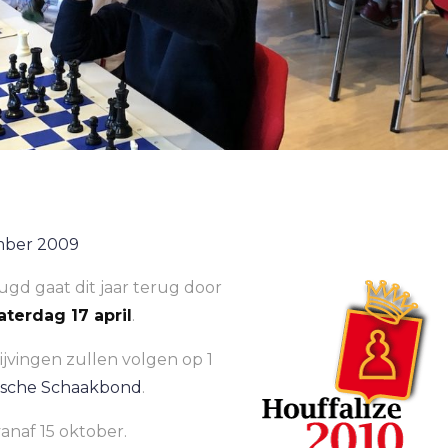
mber 2009
gd gaat dit jaar terug door
aterdag 17 april
.
ijvingen zullen volgen op 1
gische Schaakbond
.
vanaf 15 oktober.