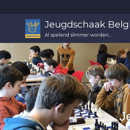
Skip
to
content
Jeugdschaak Belg
Al spelend slimmer worden…
J