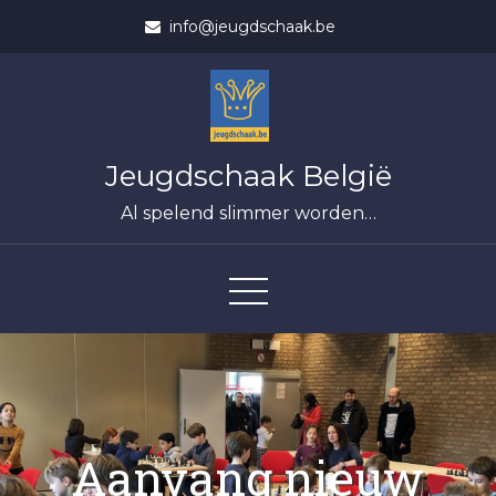
Skip
info@jeugdschaak.be
to
content
Jeugdschaak België
Al spelend slimmer worden…
Aanvang nieuw