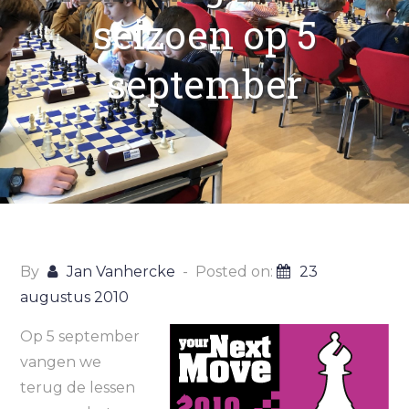
seizoen op 5
september
By
Jan Vanhercke
Posted on:
23
augustus 2010
Op 5 september
vangen we
terug de lessen