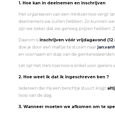
1. Hoe kan in deelnemen en inschrijven
Het organiseren van een minitoernooi vergt l
deelnemers we zullen hebben. Zo kunnen we de
zijn we zeker dat we genoeg prijzen hebben. Z
Daarom is
inschrijven vóór vrijdagavond (12 
doe je door een mailtje te sturen naar
jan.van
en voornaam en stap van de geïnteresseerden
Let op! Het mini-toernooi is enkel voor spelers v
2. Hoe weet ik dat ik ingeschreven ben ?
Iedereen die mij een berichtje stuurt krijgt
alti
loop van de dag.
3. Wanneer moeten we afkomen om te spe