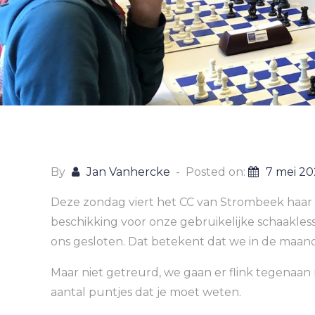
By
Jan Vanhercke
Posted on:
7 mei 2
Deze zondag viert het CC van Strombeek haar 
beschikking voor onze gebruikelijke schaakles
ons gesloten. Dat betekent dat we in de maan
Maar niet getreurd, we gaan er flink tegenaan 
aantal puntjes dat je moet weten.