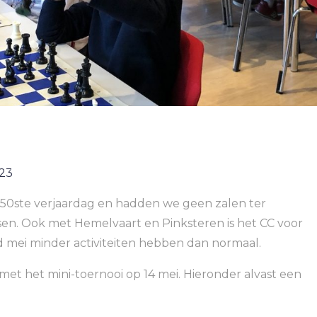
023
50ste verjaardag en hadden we geen zalen ter
sen. Ook met Hemelvaart en Pinksteren is het CC voor
d mei minder activiteiten hebben dan normaal.
met het mini-toernooi op 14 mei. Hieronder alvast een