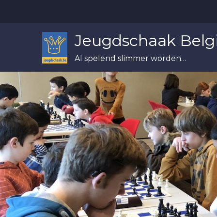
Skip
to
content
Jeugdschaak Belg
Al spelend slimmer worden…