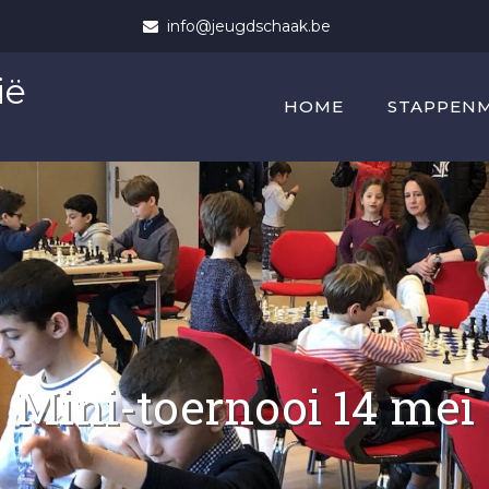
info@jeugdschaak.be
ië
HOME
STAPPEN
Mini-toernooi 14 mei