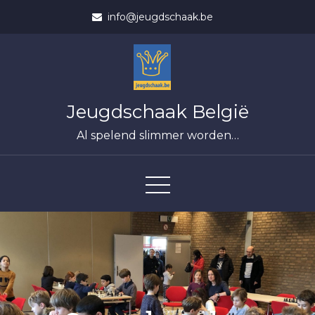
Skip
info@jeugdschaak.be
to
content
Jeugdschaak België
Al spelend slimmer worden…