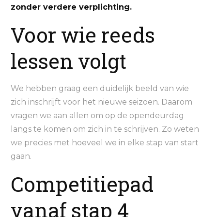
zonder verdere verplichting.
Voor wie reeds
lessen volgt
We hebben graag een duidelijk beeld van wie
zich inschrijft voor het nieuwe seizoen. Daarom
vragen we aan allen om op de opendeurdag
langs te komen om zich in te schrijven. Zo weten
we precies met hoeveel we in elke stap van start
gaan.
Competitiepad
vanaf stap 4