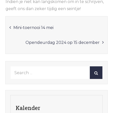
Indien je niet kan langskomen om in te schrijven,
geeft ons dan zeker tijdig een seintje!
Bericht
Mini-toernooi 14 mei
navigatie
Opendeurdag 2024 op 15 december
Search
for:
Kalender