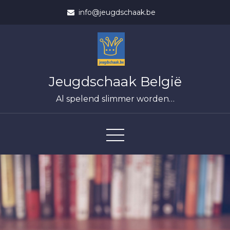
Skip
info@jeugdschaak.be
to
content
Jeugdschaak België
Al spelend slimmer worden…